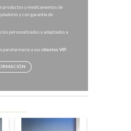
ce productos y medicamentos de
uladores y con garantía de
icios personalizados y adaptados a
n parafarmacia a sus
clientes VIP
.
FORMACIÓN