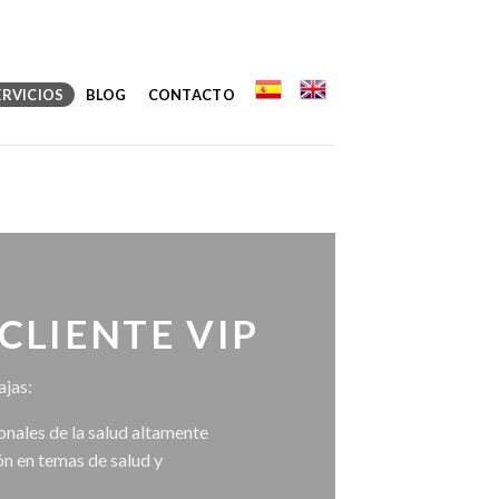
ERVICIOS
BLOG
CONTACTO
 CLIENTE VIP
ajas:
onales de la salud altamente
n en temas de salud y