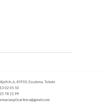
 Ajofrín, 6, 45910, Escalona, Toledo
13 02 05 50
25 78 21 99
armaciaopticaribera@gmail.com